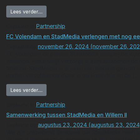
from 𝗦𝘁𝗮𝗱𝗠𝗲𝗱𝗶𝗮 𝘃𝗲𝗿𝗹𝗲𝗻𝗴𝘁 𝘀𝗮𝗺𝗲𝗻𝘄𝗲𝗿𝗸
Lees verder…
Geplaatst in
Partnership
FC Volendam en StadMedia verlengen met nog ee
Geplaatst op
november 26, 2024
(november 26, 202
FC Volendam en partner StadMedia hebben de lope
verlengd. Het bedrijf verzorgt al acht seizoenen de
Stadion. StadMedia is al jaren een bekend gezicht i
dertien verschillende clubs in de Eredivisie en de […
from FC Volendam en StadMedia verleng
Lees verder…
Geplaatst in
Partnership
Samenwerking tussen StadMedia en Willem II
Geplaatst op
augustus 23, 2024
(augustus 23, 2024
We zijn ontzettend dankbaar dat StadMedia heeft be
Willem II Businessclub aanwezig te zijn. StadMedia