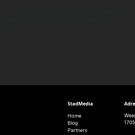
 krachten voor een vernieuwde samenwerking die
 heeft expertise in acquisitie en het aanbieden van
et bedrijf voor ADO Den Haag een deel van de OFF
succes! […]
 de volgende stap en gaan samenwerking aan!
IGATIE
StadMedia
Adr
Wee
Home
170
Blog
Partners