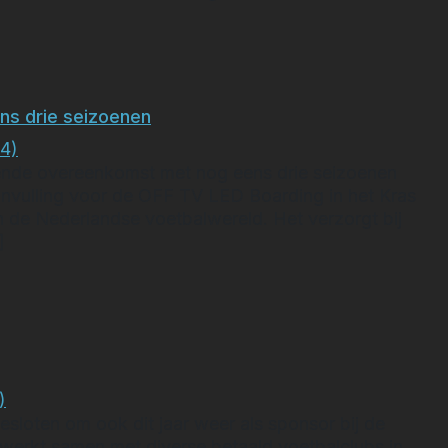
𝗶𝗻𝗴 𝗺𝗲𝘁 𝗙𝗼𝗿𝘁𝘂𝗻𝗮 𝗦𝗶𝘁𝘁𝗮𝗿𝗱!
ns drie seizoenen
4)
nde overeenkomst met nog eens drie seizoenen
 invulling voor de OFF TV LED Boarding in het Kras
n de Nederlandse voetbalwereld. Het verzorgt bij
]
en met nog eens drie seizoenen
)
sloten om ook dit jaar weer als sponsor bij de
 werkt samen met diverse betaald voetbalclubs in