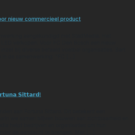
oor nieuw commercieel product
nwerking aangekondigd met StadMedia. Het
V LED verkopen. Voor FC Den Bosch een nieuw
nzet bij diverse betaald voetbal organisaties. Bart
n in de samenwerking: “FC […]
en krachten voor nieuw commercieel product
𝘁𝘂𝗻𝗮 𝗦𝗶𝘁𝘁𝗮𝗿𝗱!
den aan Fortuna Sittard. Dit betekent een
arin we samen blijven bouwen aan zichtbaarheid en
dia helpt bedrijven en organisaties om hun
onder de aandacht te brengen. Met […]