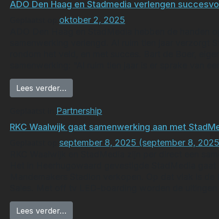
ADO Den Haag en Stadmedia verlengen succesvo
Geplaatst op
oktober 2, 2025
ADO Den Haag en StadMedia hebben de handen opn
samenwerking verlengd. Al ruim tien jaar verzorg
rondom het veld, en met succes. Bart de Boer, eige
samenwerking: “Al ruim tien jaar is er sprake van ee
from ADO Den Haag en Stadmedia verle
Lees verder…
Geplaatst in
Partnership
RKC Waalwijk gaat samenwerking aan met StadM
Geplaatst op
september 8, 2025
(september 8, 2025
RKC Waalwijk en StadMedia zijn per direct een sa
Het in Heerhugowaard gevestigde StadMedia gaat d
Mandemakers Stadion verkopen. Op dat vlak is de N
Sales. Met off tv LED-boarding worden de uitingen
from RKC Waalwijk gaat samenwerking a
Lees verder…