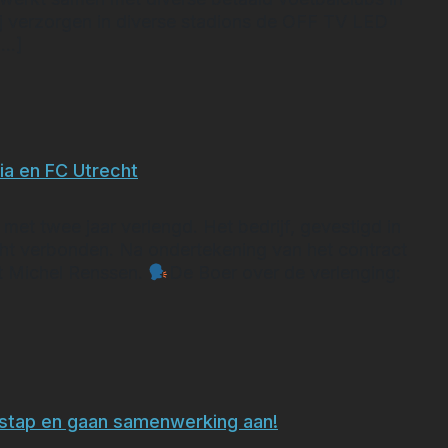
ij verzorgen in diverse stadions de OFF TV LED
[…]
 Willem II
a en FC Utrecht
t twee jaar verlengd. Het bedrijf, gevestigd in
ht verbonden. Na ondertekening van het contract
et Michel Renssen.
De Boer over de verlenging:
ussen StadMedia en FC Utrecht
stap en gaan samenwerking aan!