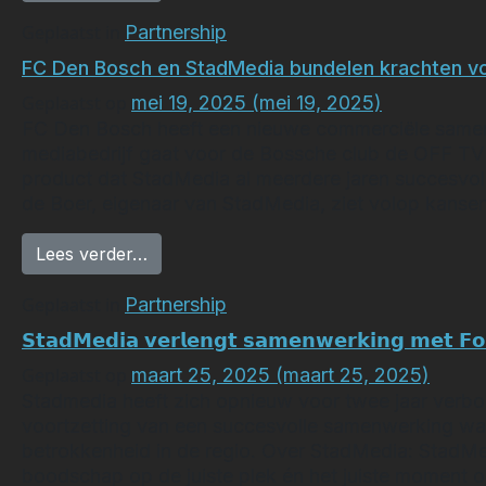
Geplaatst in
Partnership
FC Den Bosch en StadMedia bundelen krachten v
Geplaatst op
mei 19, 2025
(mei 19, 2025)
FC Den Bosch heeft een nieuwe commerciële same
mediabedrijf gaat voor de Bossche club de OFF T
product dat StadMedia al meerdere jaren succesvol i
de Boer, eigenaar van StadMedia, ziet volop kanse
from FC Den Bosch en StadMedia bundel
Lees verder…
Geplaatst in
Partnership
𝗦𝘁𝗮𝗱𝗠𝗲𝗱𝗶𝗮 𝘃𝗲𝗿𝗹𝗲𝗻𝗴𝘁 𝘀𝗮𝗺𝗲𝗻𝘄𝗲𝗿𝗸𝗶𝗻𝗴 𝗺𝗲𝘁 𝗙𝗼𝗿
Geplaatst op
maart 25, 2025
(maart 25, 2025)
Stadmedia heeft zich opnieuw voor twee jaar verbon
voortzetting van een succesvolle samenwerking wa
betrokkenheid in de regio. Over StadMedia: StadMe
boodschap op de juiste plek én het juiste moment 