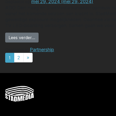
Geplaatst op
mei 29, 2024
(mei 29, 2024)
ADO Den Haag en StadMedia bundelen opnieuw hun
vanaf het komende seizoen van kracht is. StadMedia
geweldige exposure mogelijkheden. Daarmee zal h
TV LED-boarding verzorgen. Samen gaan we voor 
from ADO Den Haag en StadMedia zetten
Lees verder…
Geplaatst in
Partnership
BERICHTEN NAV
1
2
»