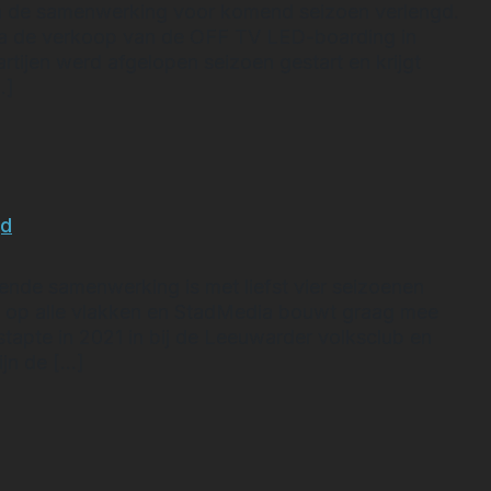
n de samenwerking voor komend seizoen verlengd.
ia de verkoop van de OFF TV LED-boarding in
tijen werd afgelopen seizoen gestart en krijgt
…]
ngen samenwerking
gd
ende samenwerking is met liefst vier seizoenen
t op alle vlakken en StadMedia bouwt graag mee
tapte in 2021 in bij de Leeuwarder volksclub en
ijn de […]
dMedia verlengd