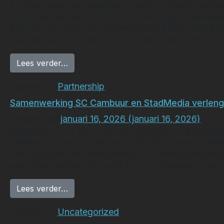
FC Den Bosch en StadMedia (Bart de Boer) hebbe
Ook in het seizoen 2026 – 2027 verzorgt StadMed
Stadion De Vliert. De samenwerking tussen beide par
hiermee een mooi vervolg. FC Den Bosch kijkt uit [
from FC Den Bosch en Stadmedia verle
Lees verder…
Geplaatst in
Partnership
Samenwerking SC Cambuur en StadMedia verlen
Geplaatst op
januari 16, 2026
(januari 16, 2026)
StadMedia blijft trouw aan SC Cambuur. De langlop
verlengd, tot de zomer van 2030. SC Cambuur leef
aan die groei. Het mediabedrijf uit Heerhugowaard s
exploiteert sindsdien de off-tv LED-Boarding. Dat z
from Samenwerking SC Cambuur en Sta
Lees verder…
Geplaatst in
Uncategorized