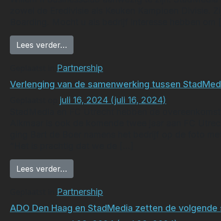
zowel de Eredivisie als Keuken Kampioen Divisie. Z
Boarding. Mocht u als bedrijf interesse hebben om 
from Samenwerking tussen StadMedia en
Lees verder…
Geplaatst in
Partnership
Verlenging van de samenwerking tussen StadMedi
Geplaatst op
juli 16, 2024
(juli 16, 2024)
StadMedia en FC Utrecht hebben de overeenkomst me
Alkmaar is ook de komende twee jaar aan FC Utrec
ging Bart de Boer namens het bedrijf op de foto m
“Het is prachtig dat we de […]
from Verlenging van de samenwerking t
Lees verder…
Geplaatst in
Partnership
ADO Den Haag en StadMedia zetten de volgende 