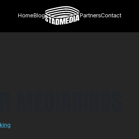
BIRDS
Home
Blog
Partners
Contact
R MEDIABIRDS
king